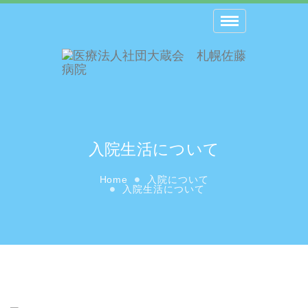
Toggle
navigation
入院生活について
Home
入院について
入院生活について