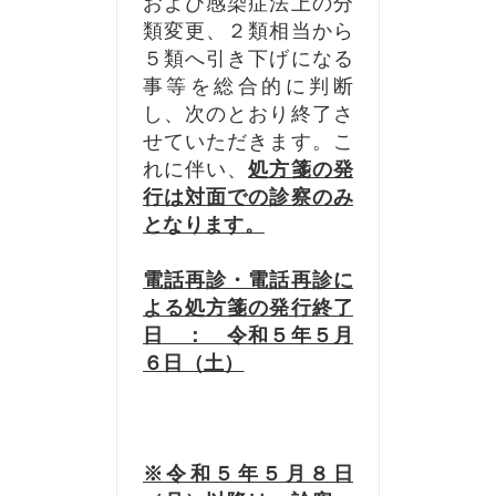
および感染症法上の分
類変更、２類相当から
５類へ引き下げになる
事等を総合的に判断
し、次のとおり終了さ
せていただきます。こ
れに伴い、
処方箋の発
行は対面での診察のみ
となります。
電話再診・電話再診に
よる処方箋の発行
終了
日 ： 令和５年５月
６日（土）
※令和５年５月８日