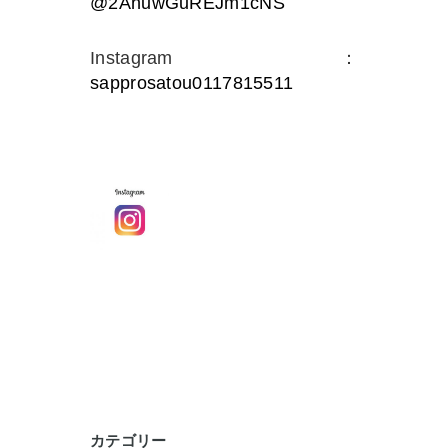
@2AhuwGuREJm1cNS
Instagram：
sapprosatou0117815511
カテゴリー